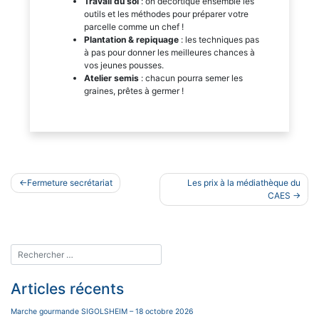
Travail du sol
: on décortique ensemble les
outils et les méthodes pour préparer votre
parcelle comme un chef !
Plantation & repiquage
: les techniques pas
à pas pour donner les meilleures chances à
vos jeunes pousses.
Atelier semis
: chacun pourra semer les
graines, prêtes à germer !
Navigation
Fermeture secrétariat
Les prix à la médiathèque du
de
CAES
l’article
Articles récents
Marche gourmande SIGOLSHEIM – 18 octobre 2026