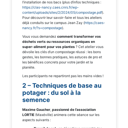
l’installation de nos bacs (plus d’infos techniques :
https://clas-nancy.caes.cnrs.fr/wp-
content/uploads/sites/2/2024/05/compostage.pdf
).
Pour découvrir leur savoir-faire et tous les ateliers
déjà conduits sur le campus Jean Zay (
https://caes-
nancy.fr/?s=compostage
).
Vous vous demandez
comment transformer vos
déchets verts ou ressources organiques en
super-aliment pour vos plantes
? Cet atelier vous
dévoile les clés d’un compostage réussi : les bons
gestes, les bonnes pratiques, les astuces de pro et
les bénéfices concrets pour votre jardin et la
planète.
Les participants ne repartiront pas les mains vides !
2 – Techniques de base au
potager : du sol à la
semence
Maxime Gaucher
,
passionné de l’association
LORTIE
(Maxéville) animera cette séance sur les
aspects suivants :