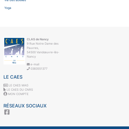
Vie des abeilles
Yoga
CLAS de Nancy
9 Rue Notre Dame des
Pauvres,
54500 Vandœuvre-lès-
Nancy
e-mail
0383551377
LE CAES
LE CAES MAG
LE CAES DU CNRS
MON COMPTE
RÉSEAUX SOCIAUX