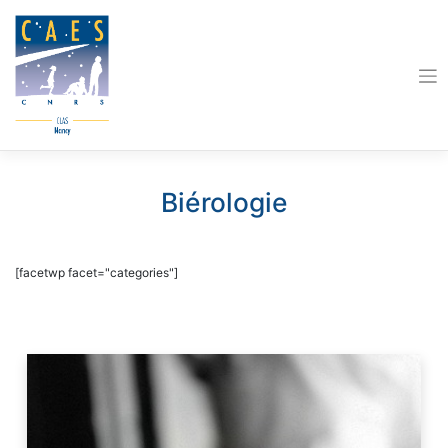
Skip
to
content
Biérologie
[facetwp facet="categories"]