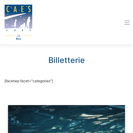
Skip
to
content
Billetterie
[facetwp facet="categories"]