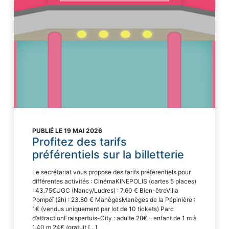
PUBLIÉ LE 19 MAI 2026
Profitez des tarifs
préférentiels sur la billetterie
Le secrétariat vous propose des tarifs préférentiels pour
différentes activités : CinémaKINEPOLIS (cartes 5 places)
: 43.75€UGC (Nancy/Ludres) : 7.60 € Bien-êtreVilla
Pompéï (2h) : 23.80 € ManègesManèges de la Pépinière :
1€ (vendus uniquement par lot de 10 tickets) Parc
d’attractionFraispertuis-City : adulte 28€ – enfant de 1 m à
1.40 m 24€ (gratuit […]