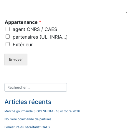
s
A
p
Appartenance
*
p
a
agent CNRS / CAES
r
partenaires (UL, INRIA…)
t
Extérieur
e
n
a
Envoyer
n
c
e
I
d
e
n
Articles récents
t
i
Marche gourmande SIGOLSHEIM – 18 octobre 2026
t
Nouvelle commande de parfums
é
Fermeture du secrétariat CAES