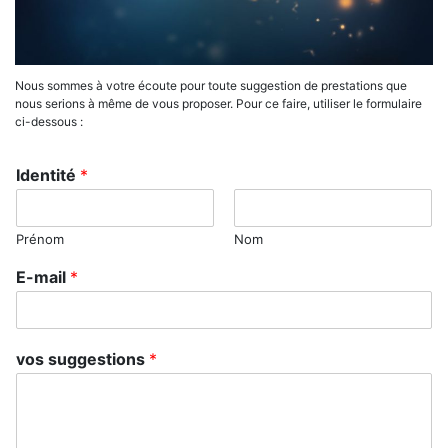
Nous sommes à votre écoute pour toute suggestion de prestations que
nous serions à même de vous proposer. Pour ce faire, utiliser le formulaire
ci-dessous :
Identité
*
Prénom
Nom
s
E-mail
*
u
g
g
e
vos suggestions
*
s
t
i
o
n