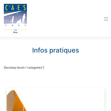
Skip
to
content
Infos pratiques
[facetwp facet="categories"]