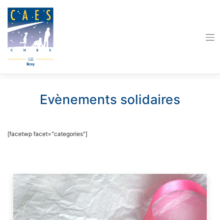
Skip
to
content
Evènements solidaires
[facetwp facet="categories"]