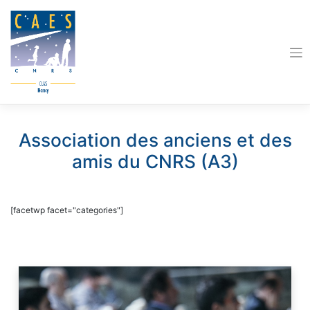
Skip
to
content
Association des anciens et des
amis du CNRS (A3)
[facetwp facet="categories"]