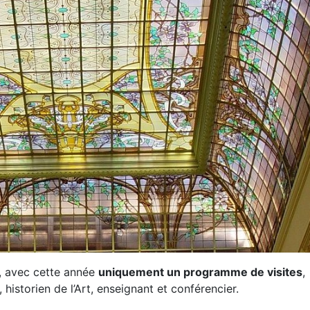
7, avec cette année
uniquement un programme de visites
,
, historien de l’Art, enseignant et conférencier.