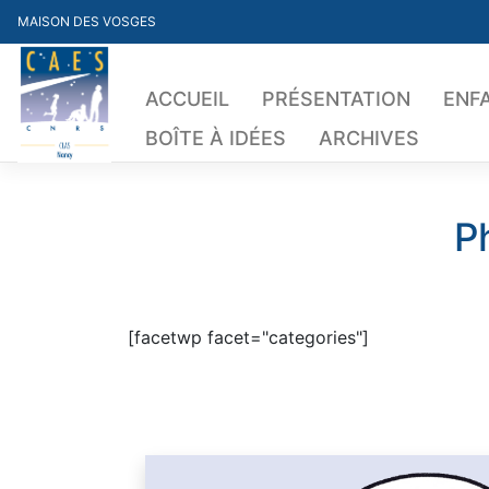
Skip
MAISON DES VOSGES
to
content
ACCUEIL
PRÉSENTATION
ENF
BOÎTE À IDÉES
ARCHIVES
P
[facetwp facet="categories"]