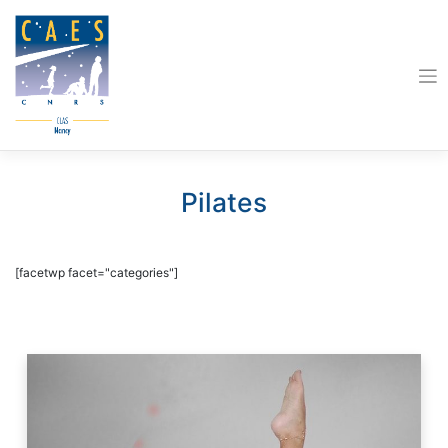
Skip
to
content
Pilates
[facetwp facet="categories"]