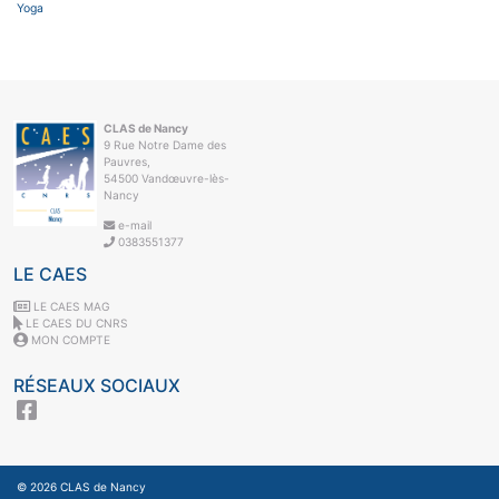
Yoga
CLAS de Nancy
9 Rue Notre Dame des
Pauvres,
54500 Vandœuvre-lès-
Nancy
e-mail
0383551377
LE CAES
LE CAES MAG
LE CAES DU CNRS
MON COMPTE
RÉSEAUX SOCIAUX
© 2026
CLAS de Nancy