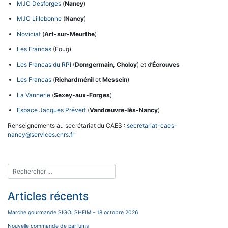
MJC Desforges
(
Nancy
)
MJC Lillebonne
(
Nancy
)
Noviciat
(
Art-sur-Meurthe
)
Les Francas
(Foug)
Les Francas du RPI
(
Domgermain, Choloy
) et d’
Écrouves
Les Francas
(
Richardménil
et
Messein
)
La Vannerie
(
Sexey-aux-Forges
)
Espace Jacques Prévert
(
Vandœuvre-lès-Nancy
)
Renseignements au secrétariat du CAES :
secretariat-caes-
nancy@services.cnrs.fr
Articles récents
Marche gourmande SIGOLSHEIM – 18 octobre 2026
Nouvelle commande de parfums