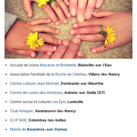
Accueil de loisirs
Macaron et Brimbelle
,
Blainville-sur-l’Eau
Association familiale de la
Ruche de Clairlieu
,
Villers-lès-Nancy
Centre culturel Jean Monnet
,
Dombasle-sur-Meurthe
Centre de Loisirs des Armoises
,
Aulnois-sur-Seille (57)
Centre social et culturel
Les Épis
,
Lunéville
Club Arlequin
,
Vandœuvre-lès-Nancy
G.I.P NOE
,
Colombey-les-belles
Mairie de
Bouxières-aux-Dames