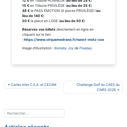
12 €
en Tribune HONNEUR (
au lieu de 28 €
)
15 €
en Tribune PRIVILÈGE (
au lieu de 35 €
)
48 €
le PASS ÉMOTION (4 places PRIVILÈGE) (
au
lieu de 140 €
)
20 €
la place en LOGE (
au lieu de 50 €
)
Réservez vos billets
directement en ligne en
cliquant sur le lien
:
https://www.cirquemedrano.fr/nanct-metz-cse
Image d’illustration :
Iboneby Joy
de
Pixabay
Navigation
Cartes Inter C.E.A. et CEZAM
Challenge Golf du CAES du
de
CNRS 2026
l’article