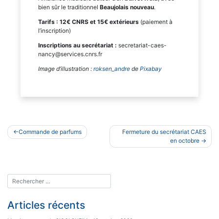
bien sûr le traditionnel
Beaujolais nouveau
.
Tarifs : 12€ CNRS et 15€ extérieurs
(paiement à
l’inscription)
Inscriptions au secrétariat :
secretariat-caes-
nancy@services.cnrs.fr
Image d’illustration :
roksen_andre
de
Pixabay
Navigation
Commande de parfums
Fermeture du secrétariat CAES
de
en octobre
l’article
Articles récents