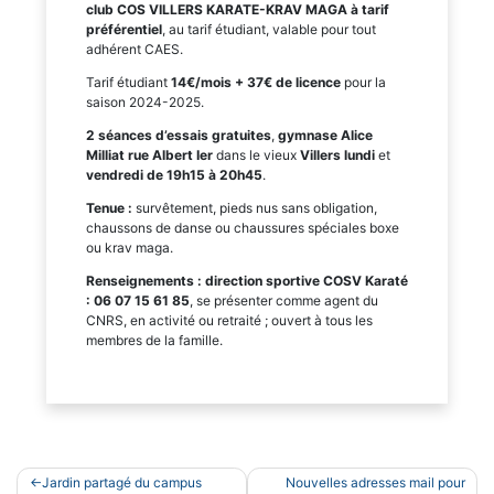
club COS VILLERS KARATE-KRAV MAGA à tarif
préférentiel
, au tarif étudiant, valable pour tout
adhérent CAES.
Tarif étudiant
14€/mois + 37€ de licence
pour la
saison 2024-2025.
2 séances d’essais gratuites
,
gymnase Alice
Milliat rue Albert Ier
dans le vieux
Villers lundi
et
vendredi de 19h15 à 20h45
.
Tenue :
survêtement, pieds nus sans obligation,
chaussons de danse ou chaussures spéciales boxe
ou krav maga.
Renseignements : direction sportive COSV Karaté
: 06 07 15 61 85
, se présenter comme agent du
CNRS, en activité ou retraité ; ouvert à tous les
membres de la famille.
Navigation
Jardin partagé du campus
Nouvelles adresses mail pour