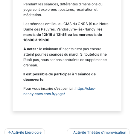
Pendant les séances, différentes dimensions du
yoga sont explorées : postures, respiration et
méditation.
Les séances ont lieu au CMS du CNRS (9 rue Notre-
Dame des Pauvres, Vandœuvre-lès-Nancy)
les
mardis de 12h15 à 13h15 ou les mercredis de
18h00 à 19h00
.
A noter :
le minimum d’inscrits n’est pas encore
atteint pour les séances du mardi. Si toutefois il ne
l’était pas, nous serions contraints de supprimer ce
créneau.
Il est possible de participer à 1 séance de
découverte
.
Pour vous inscrire c’est par ici :
https://clas-
nancy.caes.cnrs.fr/yoga/
Navigation
Activité biérologie
Activité Théâtre d’improvisation