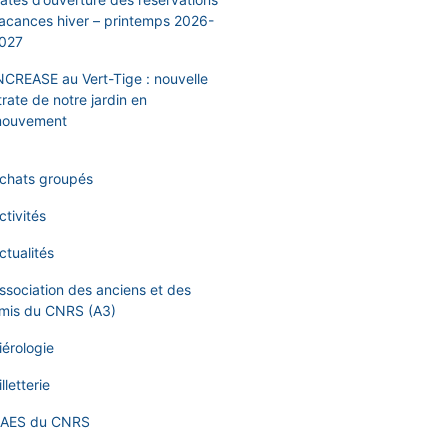
acances hiver – printemps 2026-
027
NCREASE au Vert-Tige : nouvelle
trate de notre jardin en
ouvement
chats groupés
ctivités
ctualités
ssociation des anciens et des
mis du CNRS (A3)
iérologie
illetterie
AES du CNRS