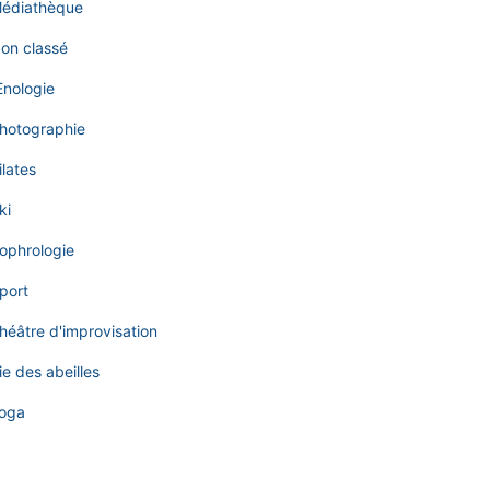
édiathèque
on classé
nologie
hotographie
ilates
ki
ophrologie
port
héâtre d'improvisation
ie des abeilles
oga