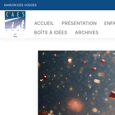
Skip
MAISON DES VOSGES
to
content
ACCUEIL
PRÉSENTATION
ENF
BOÎTE À IDÉES
ARCHIVES