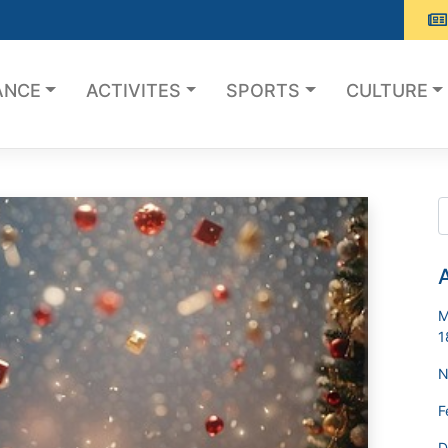
ANCE
ACTIVITES
SPORTS
CULTURE
A
M
1
N
F
D