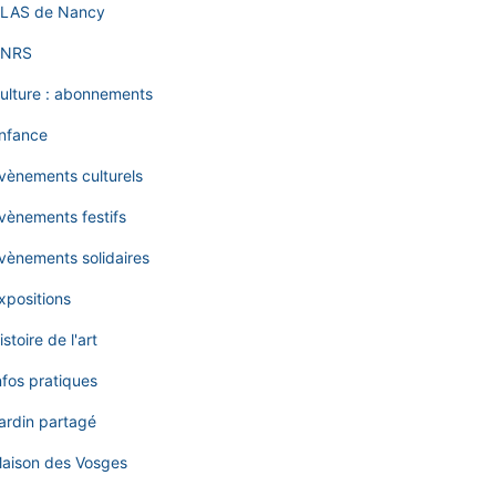
LAS de Nancy
NRS
ulture : abonnements
nfance
vènements culturels
vènements festifs
vènements solidaires
xpositions
istoire de l'art
nfos pratiques
ardin partagé
aison des Vosges