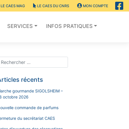
LE CAES MAG
LE CAES DU CNRS
MON COMPTE
SERVICES
INFOS PRATIQUES
rticles récents
arche gourmande SIGOLSHEIM –
8 octobre 2026
ouvelle commande de parfums
ermeture du secrétariat CAES
ates d’ouverture des réservations