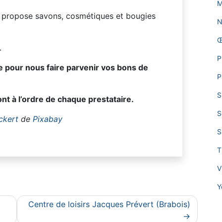
M
s propose savons, cosmétiques et bougies
N
Œ
.
P
 pour nous faire parvenir vos bons de
P
S
t à l’ordre de chaque prestataire.
S
ckert
de
Pixabay
S
T
V
Y
Centre de loisirs Jacques Prévert (Brabois)