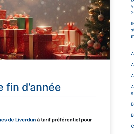
v
2
I
s
m
A
A
A
fin d’année
A
a
B
B
nes de Liverdun
à tarif préférentiel pour
C