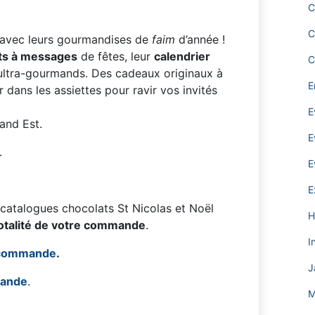
C
C
 avec leurs gourmandises de
faim
d’année !
its à messages
de fêtes, leur
calendrier
C
ltra-gourmands. Des cadeaux originaux à
E
 dans les assiettes pour ravir vos invités
E
and Est.
E
.
E
E
atalogues chocolats St Nicolas et Noël
H
totalité de votre commande
.
I
 commande
.
J
mande
.
M