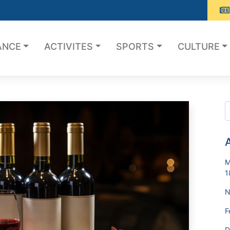
ANCE
ACTIVITES
SPORTS
CULTURE
A
M
1
N
F
D