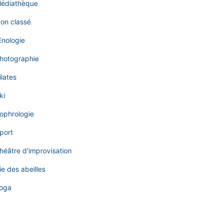
édiathèque
on classé
nologie
hotographie
ilates
ki
ophrologie
port
héâtre d'improvisation
ie des abeilles
oga