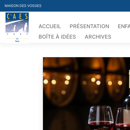
Skip
MAISON DES VOSGES
to
content
ACCUEIL
PRÉSENTATION
ENF
BOÎTE À IDÉES
ARCHIVES