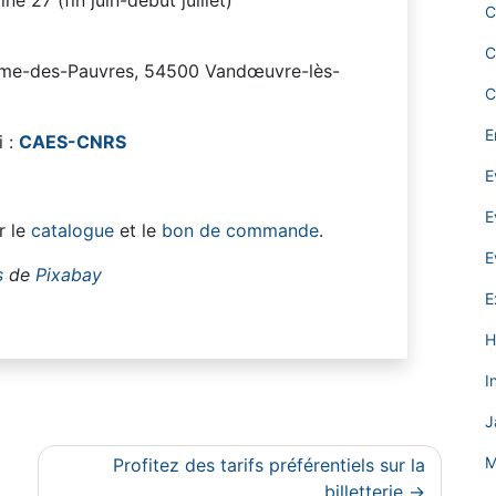
C
C
me-des-Pauvres, 54500 Vandœuvre-lès-
C
E
i :
CAES-CNRS
E
E
r le
catalogue
et le
bon de commande
.
E
s
de
Pixabay
E
H
I
J
M
Profitez des tarifs préférentiels sur la
billetterie