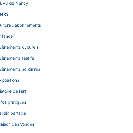
LAS de Nancy
NRS
ulture : abonnements
nfance
vènements culturels
vènements festifs
vènements solidaires
xpositions
istoire de l'art
nfos pratiques
ardin partagé
aison des Vosges