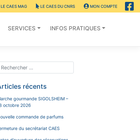
LE CAES MAG
LE CAES DU CNRS
MON COMPTE
SERVICES
INFOS PRATIQUES
rticles récents
arche gourmande SIGOLSHEIM –
8 octobre 2026
ouvelle commande de parfums
ermeture du secrétariat CAES
ates d’ouverture des réservations