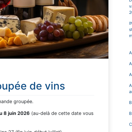
v
2
I
s
m
A
A
A
upée de vins
A
a
ande groupée.
B
u 8 juin 2026
(au-delà de cette date vous
B
C
e 27 (fin juin-début juillet)