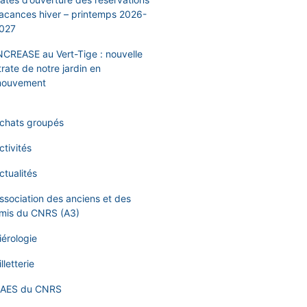
acances hiver – printemps 2026-
027
NCREASE au Vert-Tige : nouvelle
trate de notre jardin en
ouvement
chats groupés
ctivités
ctualités
ssociation des anciens et des
mis du CNRS (A3)
iérologie
illetterie
AES du CNRS