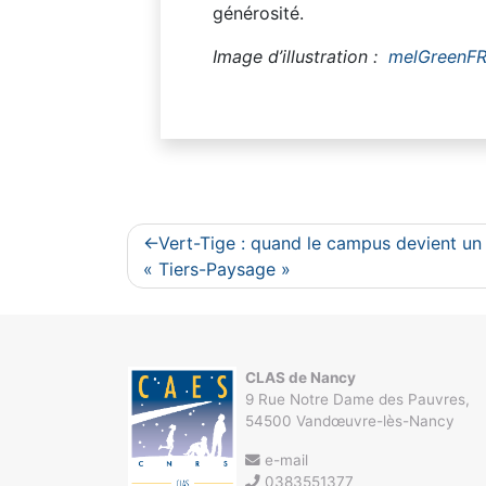
générosité.
Image d’illustration :
melGreenF
Navigation
Vert-Tige : quand le campus devient un
de
« Tiers-Paysage »
l’article
CLAS de Nancy
9 Rue Notre Dame des Pauvres,
54500 Vandœuvre-lès-Nancy
e-mail
0383551377