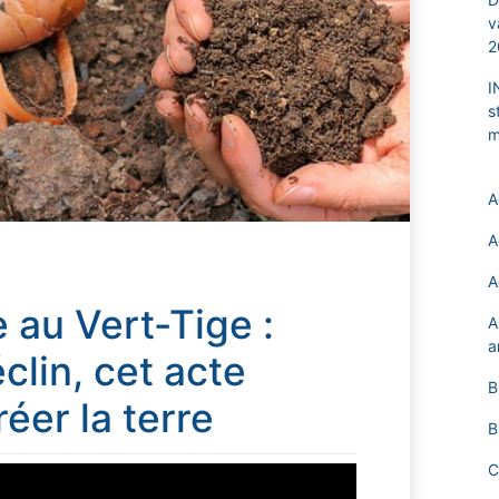
v
2
I
s
m
A
A
A
au Vert-Tige :
A
a
éclin, cet acte
B
éer la terre
B
C