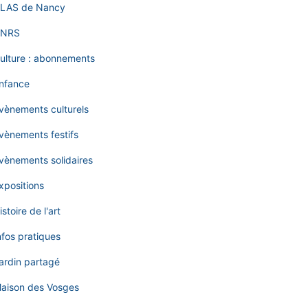
LAS de Nancy
NRS
ulture : abonnements
nfance
vènements culturels
vènements festifs
vènements solidaires
xpositions
istoire de l'art
nfos pratiques
ardin partagé
aison des Vosges