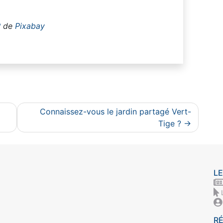
R
de
Pixabay
Connaissez-vous le jardin partagé Vert-
Tige ?
LE
R