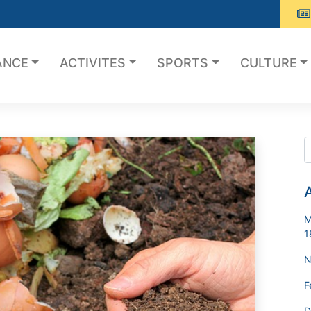
ANCE
ACTIVITES
SPORTS
CULTURE
A
M
1
N
F
D