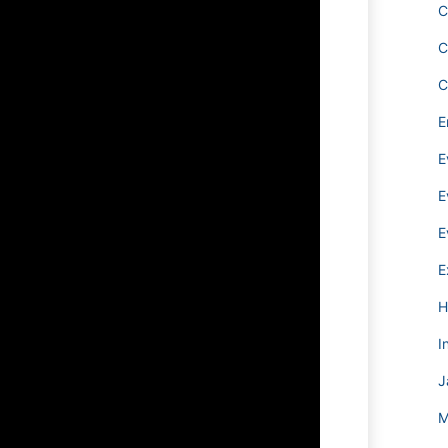
C
C
C
E
E
E
E
E
H
I
J
M