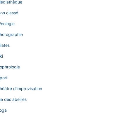
édiathèque
on classé
nologie
hotographie
ilates
ki
ophrologie
port
héâtre d'improvisation
ie des abeilles
oga