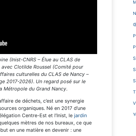
M
N
Œ
P
P
S
oine (Inist-CNRS – Élue au CLAS de
 avec Clotilde Roussel (Comité pour
S
ffaires culturelles du CLAS de Nancy –
S
ige 2017-2026)
.
Un regard posé sur le
e la Métropole du Grand Nancy
.
T
ffaire de déchets, c’est une synergie
V
essources organiques. Né en 2017 d’une
Y
légation Centre-Est et l’Inist, le
jardin
quelques mètres de nos bureaux, ce que
but en une matière en devenir : une