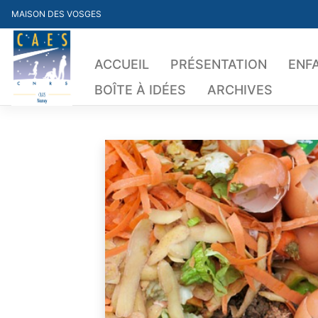
Skip
MAISON DES VOSGES
to
content
ACCUEIL
PRÉSENTATION
ENF
BOÎTE À IDÉES
ARCHIVES