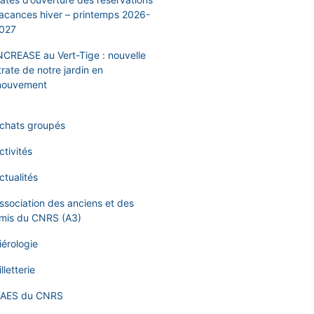
acances hiver – printemps 2026-
027
NCREASE au Vert-Tige : nouvelle
trate de notre jardin en
ouvement
chats groupés
ctivités
ctualités
ssociation des anciens et des
mis du CNRS (A3)
iérologie
illetterie
AES du CNRS