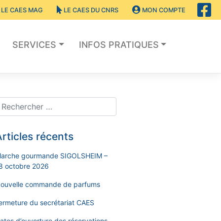
LE CAES MAG
LE CAES DU CNRS
MON COMPTE
SERVICES
INFOS PRATIQUES
rticles récents
arche gourmande SIGOLSHEIM –
8 octobre 2026
ouvelle commande de parfums
ermeture du secrétariat CAES
ates d’ouverture des réservations