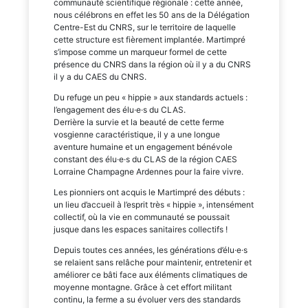
communauté scientifique régionale : cette année,
nous célébrons en effet les 50 ans de la Délégation
Centre-Est du CNRS, sur le territoire de laquelle
cette structure est fièrement implantée. Martimpré
s’impose comme un marqueur formel de cette
présence du CNRS dans la région où il y a du CNRS
il y a du CAES du CNRS.
Du refuge un peu « hippie » aux standards actuels :
l’engagement des élu·e·s du CLAS.
Derrière la survie et la beauté de cette ferme
vosgienne caractéristique, il y a une longue
aventure humaine et un engagement bénévole
constant des élu·e·s du CLAS de la région CAES
Lorraine Champagne Ardennes pour la faire vivre.
Les pionniers ont acquis le Martimpré des débuts :
un lieu d’accueil à l’esprit très « hippie », intensément
collectif, où la vie en communauté se poussait
jusque dans les espaces sanitaires collectifs !
Depuis toutes ces années, les générations d’élu·e·s
se relaient sans relâche pour maintenir, entretenir et
améliorer ce bâti face aux éléments climatiques de
moyenne montagne. Grâce à cet effort militant
continu, la ferme a su évoluer vers des standards